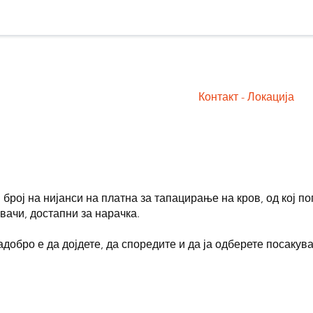
Дома
Услуги
Контакт - Локација
ој на нијанси на платна за тапацирање на кров, од кој пог
вачи, достапни за нарачка.
обро е да дојдете, да споредите и да ја одберете посакува