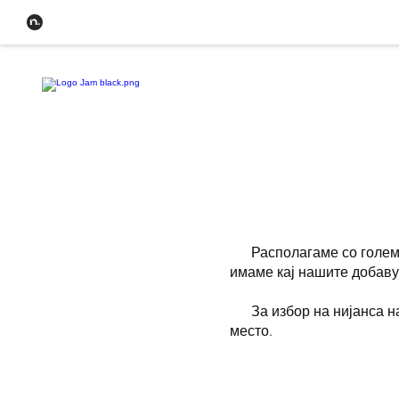
YAM Service
Sopotnica
Располагаме со голем бр
имаме кај нашите добаву
За избор на нијанса над
место.