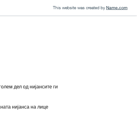
This website was created by
Name.com
Контакт - Локација
За нас
Контакт - Локација
олем дел од нијансите ги
ната нијанса на лице