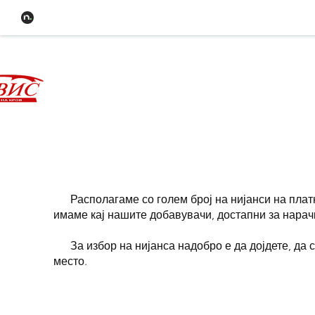
ЈАМ Сервис
Сопотница
До
Располагаме со голем број на нијанси на платна
имаме кај нашите добавувачи, достапни за нарач
За избор на нијанса надобро е да дојдете, да с
место.